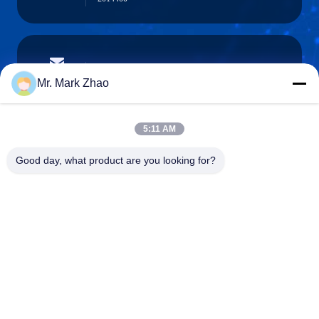
papaind@papamachine.com
ईमेल
Mr. Mark Zhao
5:11 AM
0086-13818681174
Good day, what product are you looking for?
फ़ोन :
Shanghai Papa Industrial Co.,LTD