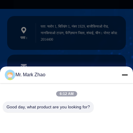
पता: फ्लोर 1, बिल्डिंग 1, नंबर 1929, बाजीकियाओ रोड,
नानकियाओ टाउन, फेंग्ज़ियान जिला, शंघाई, चीन। पोस्ट कोड:
पता :
2014400
papaind@papamachine.com
ईमेल
Mr. Mark Zhao
6:12 AM
0086-13818681174
Good day, what product are you looking for?
फ़ोन :