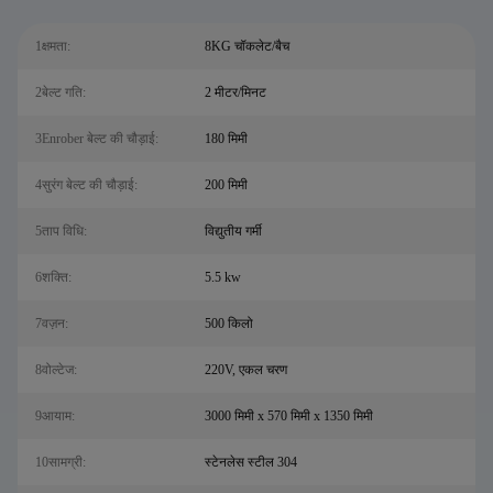
1क्षमता:
8KG चॉकलेट/बैच
2बेल्ट गति:
2 मीटर/मिनट
3Enrober बेल्ट की चौड़ाई:
180 मिमी
4सुरंग बेल्ट की चौड़ाई:
200 मिमी
5ताप विधि:
विद्युतीय गर्मी
6शक्ति:
5.5 kw
7वज़न:
500 किलो
8वोल्टेज:
220V, एकल चरण
9आयाम:
3000 मिमी x 570 मिमी x 1350 मिमी
10सामग्री:
स्टेनलेस स्टील 304