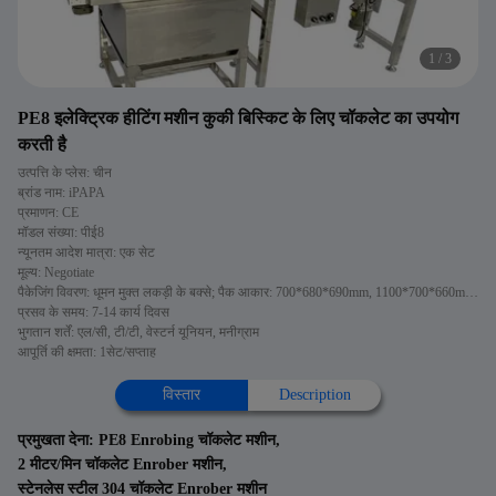
1
/
3
PE8 इलेक्ट्रिक हीटिंग मशीन कुकी बिस्किट के लिए चॉकलेट का उपयोग
करती है
उत्पत्ति के प्लेस: चीन
ब्रांड नाम: iPAPA
प्रमाणन: CE
मॉडल संख्या: पीई8
न्यूनतम आदेश मात्रा: एक सेट
मूल्य: Negotiate
पैकेजिंग विवरण: धूमन मुक्त लकड़ी के बक्से; पैक आकार: 700*680*690mm, 1100*700*660mm, 3350*860*1180mm
प्रसव के समय: 7-14 कार्य दिवस
भुगतान शर्तें: एल/सी, टी/टी, वेस्टर्न यूनियन, मनीग्राम
आपूर्ति की क्षमता: 1सेट/सप्ताह
विस्तार
Description
प्रमुखता देना:
PE8 Enrobing चॉकलेट मशीन
,
2 मीटर/मिन चॉकलेट Enrober मशीन
,
स्टेनलेस स्टील 304 चॉकलेट Enrober मशीन