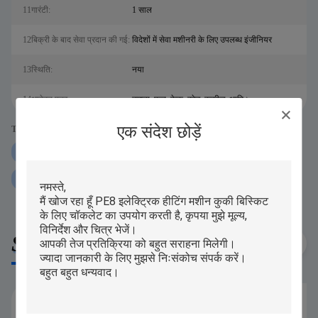
11गारंटी:
1 साल
12बिक्री के बाद सेवा प्रदान की गई:
विदेशों में सेवा मशीनरी के लिए उपलब्ध इंजीनियर
13स्थि‍ति:
नया
14आवेदन पत्र:
नाश्ता, फल, केक, ब्रेड, कुकीज़, आदि।
एक संदेश छोड़ें
Tags:
10 मीटर / मिनट चॉकलेट कवरिंग मशीन
टेबलटॉप चॉकलेट एनरोबर मशीन
औद्योगिक चॉकलेट एनरोबिंग मशीन;
Similar Products