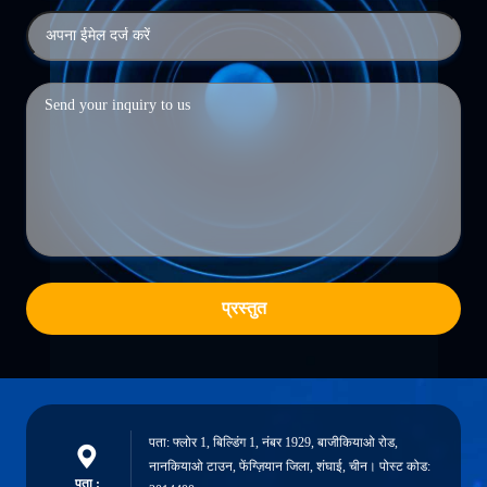
प्रस्तुत
पता: फ्लोर 1, बिल्डिंग 1, नंबर 1929, बाजीकियाओ रोड,
नानकियाओ टाउन, फेंग्ज़ियान जिला, शंघाई, चीन। पोस्ट कोड:
पता :