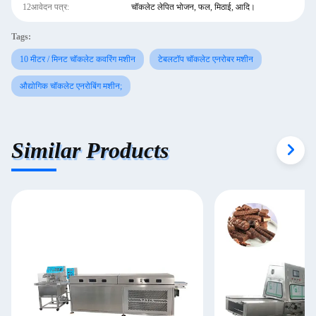
12आवेदन पत्र:
चॉकलेट लेपित भोजन, फल, मिठाई, आदि।
Tags:
10 मीटर / मिनट चॉकलेट कवरिंग मशीन
टेबलटॉप चॉकलेट एनरोबर मशीन
औद्योगिक चॉकलेट एनरोबिंग मशीन;
Similar Products