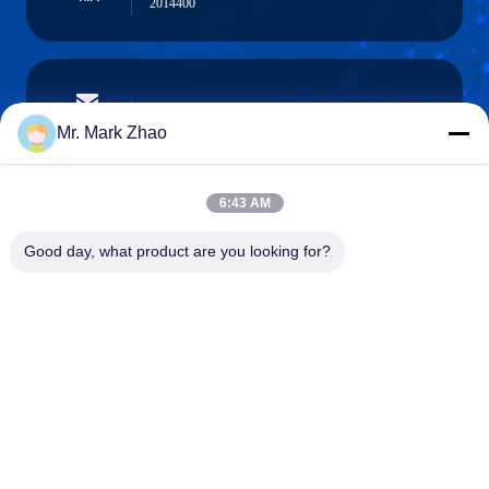
2014400
papaind@papamachine.com
ईमेल
Mr. Mark Zhao
6:43 AM
0086-13818681174
Good day, what product are you looking for?
फ़ोन :
Shanghai Papa Industrial Co.,LTD