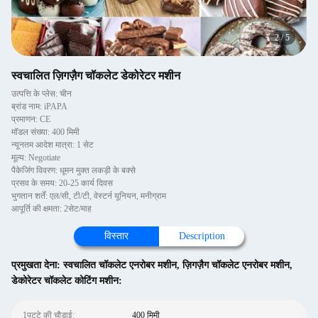
3
/
5
स्वचालित ज़िगज़ैग चॉकलेट डेकोरेटर मशीन
उत्पत्ति के प्लेस: चीन
ब्रांड नाम: iPAPA
प्रमाणन: CE
मॉडल संख्या: 400 मिमी
न्यूनतम आदेश मात्रा: 1 सेट
मूल्य: Negotiate
पैकेजिंग विवरण: धूमन मुक्त लकड़ी के बक्से
प्रसव के समय: 20-25 कार्य दिवस
भुगतान शर्तें: एल/सी, टी/टी, वेस्टर्न यूनियन, मनीग्राम
आपूर्ति की क्षमता: 2सेट/माह
विस्तार
Description
प्रमुखता देना:
स्वचालित चॉकलेट एनरोबर मशीन
,
ज़िगज़ैग चॉकलेट एनरोबर मशीन
,
डेकोरेटर चॉकलेट कोटिंग मशीन:
1पट्टे की चौड़ाई:
400 मिमी