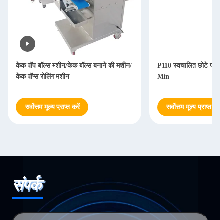
प्रस्तुत
स मशीन/केक बॉल्स बनाने की मशीन/
P110 स्वचालित छोटे फलों की गेंद मशीन 60pc
िंग मशीन
Min
ल्य प्राप्त करें
सर्वोत्तम मूल्य प्राप्त करें
संपर्क