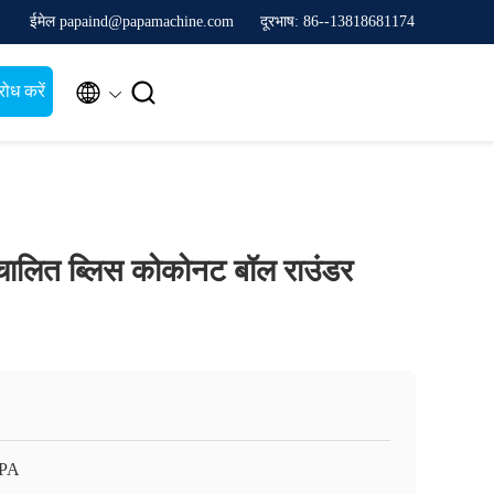
ईमेल papaind@papamachine.com
दूरभाष: 86--13818681174


ोध करें
वचालित ब्लिस कोकोनट बॉल राउंडर
APA