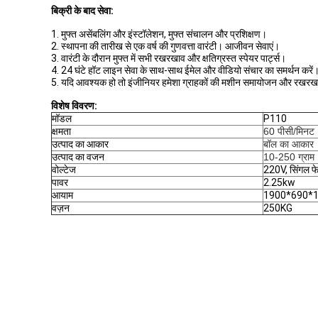
बिक्री के बाद सेवा:
1. मुफ्त असेंबलिंग और इंस्टॉलेशन, मुफ्त संचालन और प्रशिक्षण।
2. स्थापना की तारीख से एक वर्ष की गुणवत्ता वारंटी। आजीवन सेवाएं।
3. वारंटी के दौरान मुफ्त में सभी रखरखाव और क्षतिग्रस्त स्पेयर पार्ट्स।
4. 24 घंटे हॉट लाइन सेवा के साथ-साथ ईमेल और वीडियो संचार का समर्थन करें
5. यदि आवश्यक हो तो इंजीनियर हमेशा ग्राहकों की मशीन समायोजन और रखरखा
विशेष विवरण:
मॉडल
P110
क्षमता
60 पीसी/मिनट
उत्पाद का आकार
बॉल का आकार
उत्पाद का वजन
10-250 ग्राम
वोल्टेज
220V, सिंगल फ
पावर
2.25kw
आयाम
1900*690*
वज़न
250KG