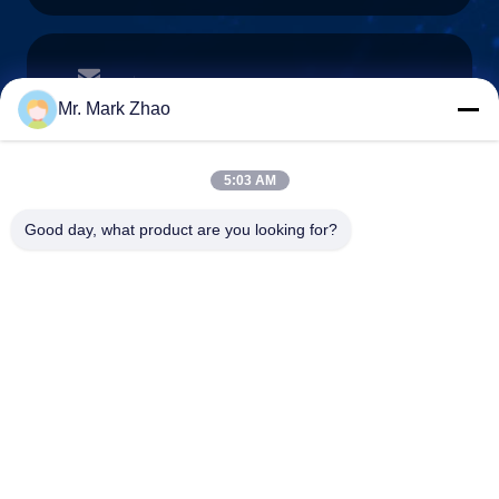
papaind@papamachine.com
ईमेल
Mr. Mark Zhao
5:03 AM
0086-13818681174
Good day, what product are you looking for?
फ़ोन :
Shanghai Papa Industrial Co.,LTD