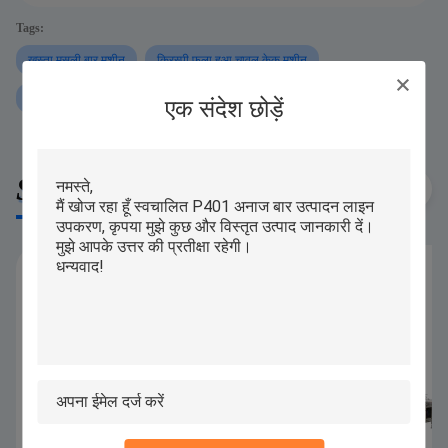
Tags:
खस्ता मूसली बार मशीन
क्रिस्पी फूला हुआ चावल केक मशीन
250 KG/H अनाज बार बनाने की मशीन
एक संदेश छोड़ें
Similar Products