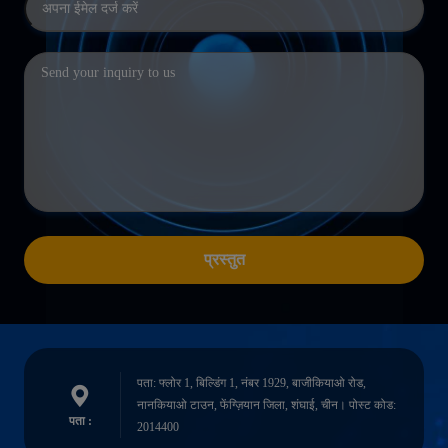
प्रस्तुत
पता: फ्लोर 1, बिल्डिंग 1, नंबर 1929, बाजीकियाओ रोड,
नानकियाओ टाउन, फेंग्ज़ियान जिला, शंघाई, चीन। पोस्ट कोड:
पता :
2014400