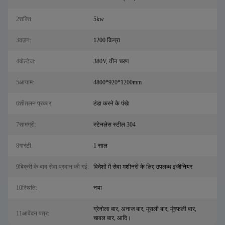
2शक्ति:
5kw
3वज़न:
1200 किग्रा
4वोल्टेज:
380V, तीन चरण
5आयाम:
4800*920*1200mm
6शीतलन प्रकार:
ठंडा करने के पंखे
7सामग्री:
स्टेनलेस स्टील 304
8गारंटी:
1 साल
9बिक्री के बाद सेवा प्रदान की गई:
विदेशों में सेवा मशीनरी के लिए उपलब्ध इंजीनियर
10स्थि‍ति:
नया
ग्रेनोला बार, अनाज बार, मूसली बार, मूंगफली बार,
11आवेदन पत्र:
चावल बार, आदि।