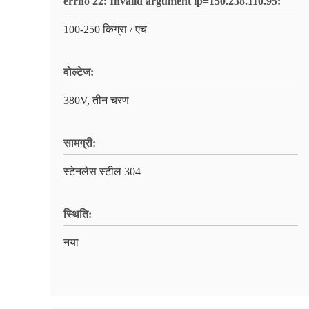
errno 22: Invalid argument ip=150.238.110.95:
100-250 किग्रा / एच
वोल्टेज:
380V, तीन चरण
सामग्री:
स्टेनलेस स्टील 304
स्थि‍ति:
नया