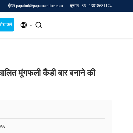
ईमेल papaind@papamachine.com
दूरभाष: 86--13818681174


ोध करें
चालित मूंगफली कैंडी बार बनाने की
APA