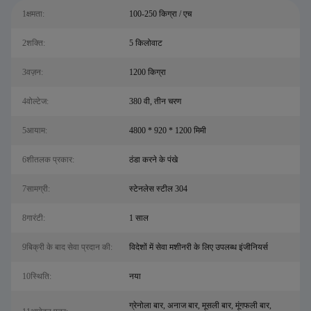
1क्षमता:
100-250 किग्रा / एच
2शक्ति:
5 किलोवाट
3वज़न:
1200 किग्रा
4वोल्टेज:
380 वी, तीन चरण
5आयाम:
4800 * 920 * 1200 मिमी
6शीतलक प्रकार:
ठंडा करने के पंखे
7सामग्री:
स्टेनलेस स्टील 304
8गारंटी:
1 साल
9बिक्री के बाद सेवा प्रदान की:
विदेशों में सेवा मशीनरी के लिए उपलब्ध इंजीनियर्स
10स्थि‍ति:
नया
ग्रेनोला बार, अनाज बार, मूसली बार, मूंगफली बार,