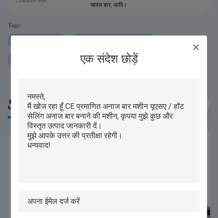
11आवेदन पत्र:
चावल बार, आदि।
Tags:
खस्ता मूसली बार मशीन
क्रिस्पी फूला हुआ चावल केक मशीन
एक संदेश छोड़ें
250 KG/H अनाज बार बनाने की मशीन
Similar Products