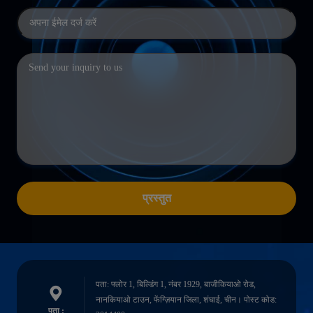
प्रस्तुत
पता: फ्लोर 1, बिल्डिंग 1, नंबर 1929, बाजीकियाओ रोड,
नानकियाओ टाउन, फेंग्ज़ियान जिला, शंघाई, चीन। पोस्ट कोड:
पता :