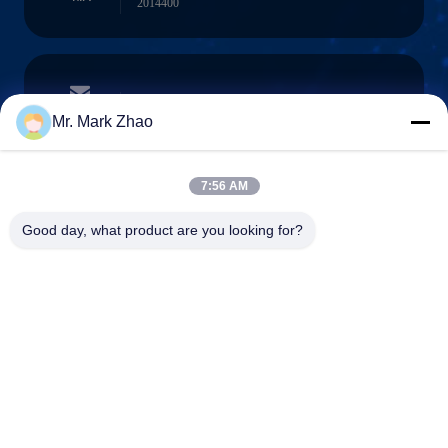
2014400
papaind@papamachine.com
ईमेल
Mr. Mark Zhao
7:56 AM
0086-13818681174
Good day, what product are you looking for?
फ़ोन :
Shanghai Papa Industrial Co.,LTD