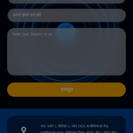
प्रस्तुत
पता: फ्लोर 1, बिल्डिंग 1, नंबर 1929, बाजीकियाओ रोड,
नानकियाओ टाउन, फेंग्ज़ियान जिला, शंघाई, चीन। पोस्ट कोड: