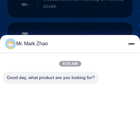
पता :
2014400
papaind@papamachine.com
ईमेल
Mr. Mark Zhao
8:55 AM
0086-13818681174
Good day, what product are you looking for?
फ़ोन :
Shanghai Papa Industrial Co.,LTD