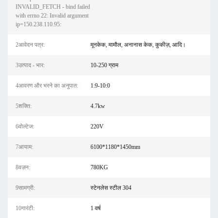
INVALID_FETCH - bind failed
with errno 22: Invalid argument
ip=150.238.110.95:
2आवेदन पत्र:
मूनकेक, मामौल, अनानास केक, कुकीज़, आदि।
3उत्पाद - भार:
10-250 ग्राम
4आवरण और भरने का अनुपात:
1:9-10:0
5शक्ति:
4.7kw
6वोल्टेज:
220V
7आयाम:
6100*1180*1450mm
8वज़न:
780KG
9सामग्री:
स्टेनलेस स्टील 304
10गारंटी:
1 वर्ष