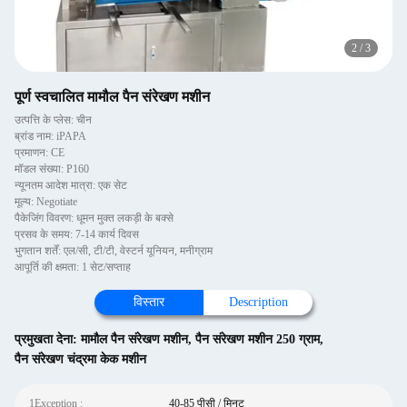
3
/
3
पूर्ण स्वचालित मामौल पैन संरेखण मशीन
उत्पत्ति के प्लेस: चीन
ब्रांड नाम: iPAPA
प्रमाणन: CE
मॉडल संख्या: P160
न्यूनतम आदेश मात्रा: एक सेट
मूल्य: Negotiate
पैकेजिंग विवरण: धूमन मुक्त लकड़ी के बक्से
प्रसव के समय: 7-14 कार्य दिवस
भुगतान शर्तें: एल/सी, टी/टी, वेस्टर्न यूनियन, मनीग्राम
आपूर्ति की क्षमता: 1 सेट/सप्ताह
विस्तार
Description
प्रमुखता देना:
मामौल पैन संरेखण मशीन
,
पैन संरेखण मशीन 250 ग्राम
,
पैन संरेखण चंद्रमा केक मशीन
1Exception :
40-85 पीसी / मिनट