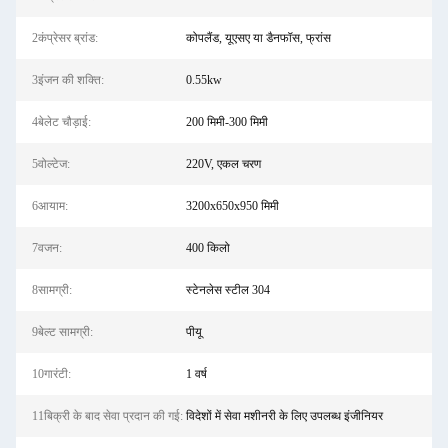
2कंप्रेसर ब्रांड:
कोपलैंड, यूएसए या डैनफॉस, फ्रांस
3इंजन की शक्ति:
0.55kw
4बेलेट चौड़ाई:
200 मिमी-300 मिमी
5वोल्टेज:
220V, एकल चरण
6आयाम:
3200x650x950 मिमी
7वजन:
400 किलो
8सामग्री:
स्टेनलेस स्टील 304
9बेल्ट सामग्री:
पीयू
10गारंटी:
1 वर्ष
11बिक्री के बाद सेवा प्रदान की गई:
विदेशों में सेवा मशीनरी के लिए उपलब्ध इंजीनियर