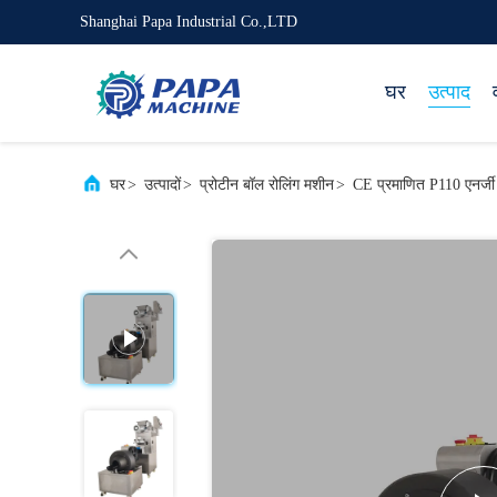
Shanghai Papa Industrial Co.,LTD
घर
उत्पाद
घर
>
उत्पादों
>
प्रोटीन बॉल रोलिंग मशीन
>
CE प्रमाणित P110 एनर्जी