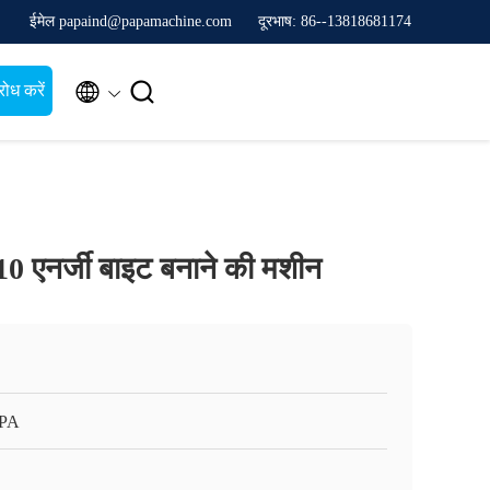
ईमेल papaind@papamachine.com
दूरभाष: 86--13818681174


ोध करें
0 एनर्जी बाइट बनाने की मशीन
APA