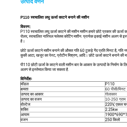
उत्पाद वर्णन
P110 स्वचालित लघु ऊर्जा काटने बनाने की मशीन
विवरण:
P110 स्वचालित लघु ऊर्जा काटने की मशीन मशीन हमारे छोटे प्रकार की ऊर्जा
रोलर, स्वचालित नारियल फ्लेक्स कोटिंग मशीन. प्रत्येक इकाई मशीन अलग से इस्तेमाल
है।
छोटे ऊर्जा काटने मशीन बनाने की औसत गति 60 टुकड़े गेंद प्रति मिनट है, गति
कुकी आटा, खजूर का पेस्ट, प्रोटीन मिश्रण, आदि। छोटे ऊर्जा काटने बनाने की मशीन प्
पी110 छोटी ऊर्जा के काटने वाली मशीन बार के आकार के उत्पादों के निर्माण क
अलग से इस्तेमाल किया जा सकता है.
विनिर्देशः
मॉडल
P110
क्षमता
60 पीसी/मिनट
उत्पाद का आकार
गोलाकार
उत्पाद का वजन
10-250 ग्राम
वोल्टेज
220V, एकल च
शक्ति
2.25kw
आयाम
1900*690*
वजन
250 किलो