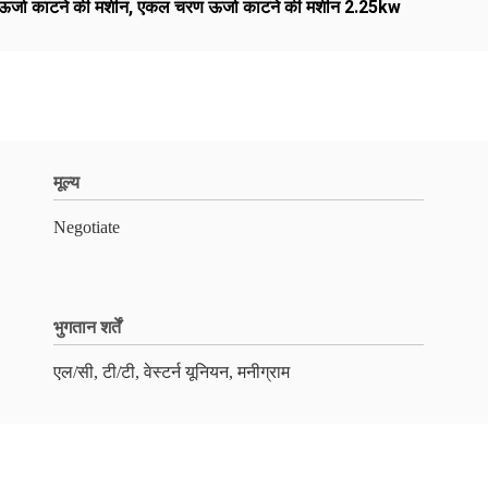
र्जा काटने की मशीन
,
एकल चरण ऊर्जा काटने की मशीन 2.25kw
मूल्य
Negotiate
भुगतान शर्तें
एल/सी, टी/टी, वेस्टर्न यूनियन, मनीग्राम