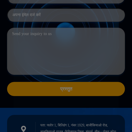
प्रस्तुत
पता: फ्लोर 1, बिल्डिंग 1, नंबर 1929, बाजीकियाओ रोड,
नानकियाओ टाउन, फेंग्ज़ियान जिला, शंघाई, चीन। पोस्ट कोड: