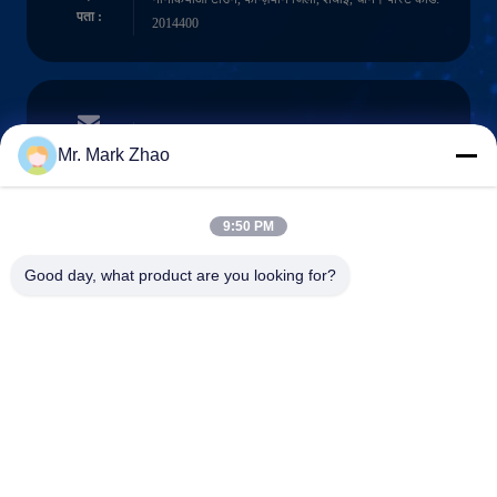
पता :
2014400
papaind@papamachine.com
ईमेल
Mr. Mark Zhao
9:50 PM
0086-13818681174
Good day, what product are you looking for?
फ़ोन :
Shanghai Papa Industrial Co.,LTD