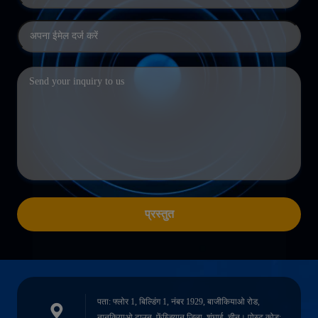
प्रस्तुत
पता: फ्लोर 1, बिल्डिंग 1, नंबर 1929, बाजीकियाओ रोड,
नानकियाओ टाउन, फेंग्ज़ियान जिला, शंघाई, चीन। पोस्ट कोड: