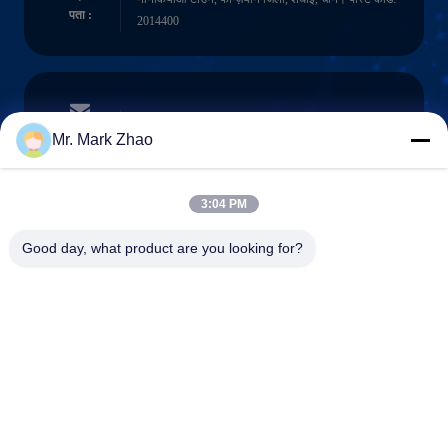
पता :
2014400
papaind@papamachine.com
ईमेल
Mr. Mark Zhao
3:04 PM
0086-13818681174
Good day, what product are you looking for?
फ़ोन :
Shanghai Papa Industrial Co.,LTD