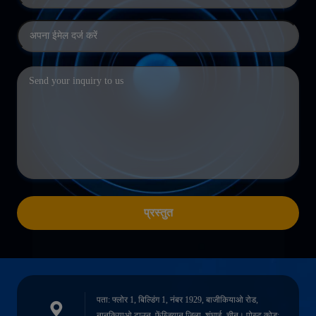
प्रस्तुत
पता: फ्लोर 1, बिल्डिंग 1, नंबर 1929, बाजीकियाओ रोड,
नानकियाओ टाउन, फेंग्ज़ियान जिला, शंघाई, चीन। पोस्ट कोड: