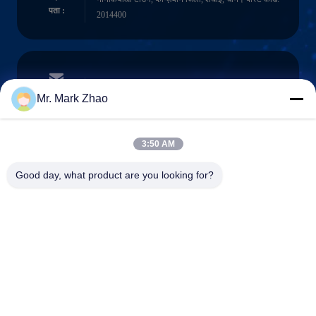
पता :
2014400
papaind@papamachine.com
ईमेल
Mr. Mark Zhao
3:50 AM
0086-13818681174
Good day, what product are you looking for?
फ़ोन :
Shanghai Papa Industrial Co.,LTD