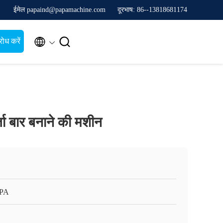
ईमेल papaind@papamachine.com
दूरभाष: 86--13818681174


ोध करें
ा बार बनाने की मशीन
APA