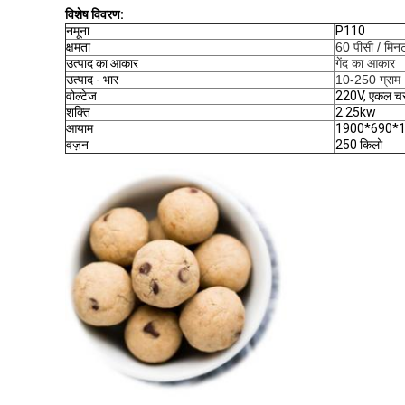
विशेष विवरण:
नमूना
P110
क्षमता
60 पीसी / मिन
उत्पाद का आकार
गेंद का आकार
उत्पाद - भार
10-250 ग्राम
वोल्टेज
220V, एकल च
शक्ति
2.25kw
आयाम
1900*690*
वज़न
250 किलो