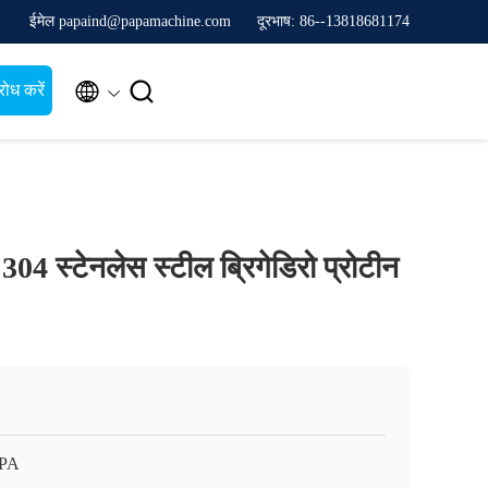
ईमेल papaind@papamachine.com
दूरभाष: 86--13818681174


ोध करें
304 स्टेनलेस स्टील ब्रिगेडिरो प्रोटीन
APA