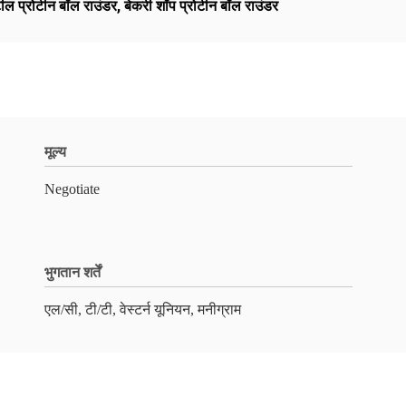
ील प्रोटीन बॉल राउंडर
,
बेकरी शॉप प्रोटीन बॉल राउंडर
मूल्य
Negotiate
भुगतान शर्तें
एल/सी, टी/टी, वेस्टर्न यूनियन, मनीग्राम