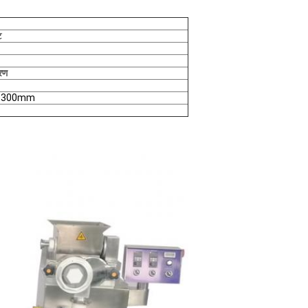
ट
रण
1300mm