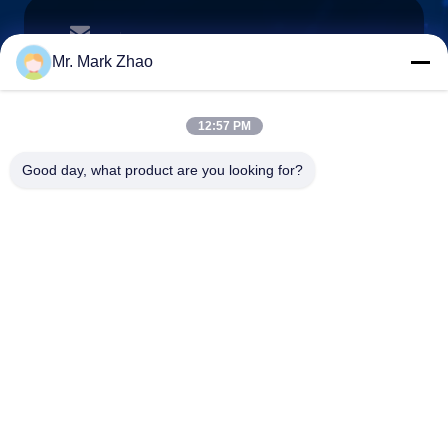
papaind@papamachine.com
ईमेल
Mr. Mark Zhao
12:57 PM
0086-13818681174
Good day, what product are you looking for?
फ़ोन :
Shanghai Papa Industrial Co.,LTD