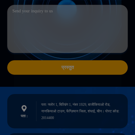
प्रस्तुत
पता: फ्लोर 1, बिल्डिंग 1, नंबर 1929, बाजीकियाओ रोड,
नानकियाओ टाउन, फेंग्ज़ियान जिला, शंघाई, चीन। पोस्ट कोड:
पता :
2014400