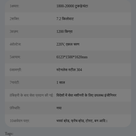
1क्षमता:
1800-20000 टुकड़े/घंटा
2शक्ति:
7.2 किलोवाट
3वज़न:
1200 किग्रा
4वोल्टेज:
220V, एकल चरण
5आयाम:
6123*1500*1620mm
6सामग्री:
स्टेनलेस स्टील 304
7गारंटी:
1 साल
8बिक्री के बाद सेवा प्रदान की गई:
विदेशों में सेवा मशीनरी के लिए उपलब्ध इंजीनियर
9स्थि‍ति:
नया
10आवेदन पत्र:
भरवां ब्रेड, फ्रेंच ब्रेड, टोस्ट, बन आदि।
Tags: