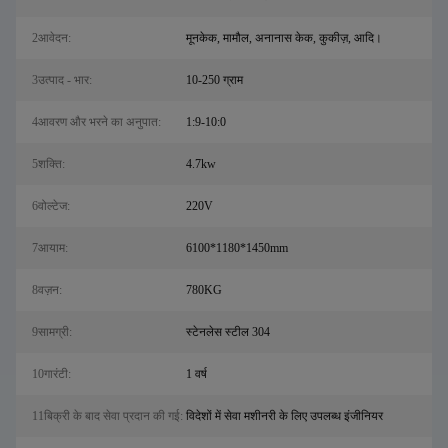
2आवेदन:
मूनकेक, मामौल, अनानास केक, कुकीज़, आदि।
3उत्पाद - भार:
10-250 ग्राम
4आवरण और भरने का अनुपात:
1:9-10:0
5शक्ति:
4.7kw
6वोल्टेज:
220V
7आयाम:
6100*1180*1450mm
8वज़न:
780KG
9सामग्री:
स्टेनलेस स्टील 304
10गारंटी:
1 वर्ष
11बिक्री के बाद सेवा प्रदान की गई:
विदेशों में सेवा मशीनरी के लिए उपलब्ध इंजीनियर