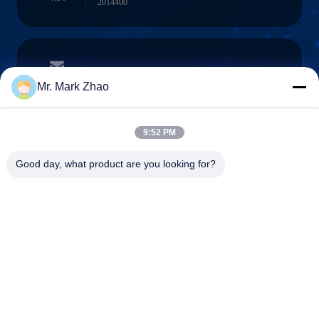
2014400
papaind@papamachine.com
ईमेल
Mr. Mark Zhao
9:52 PM
0086-13818681174
Good day, what product are you looking for?
फ़ोन :
Shanghai Papa Industrial Co.,LTD