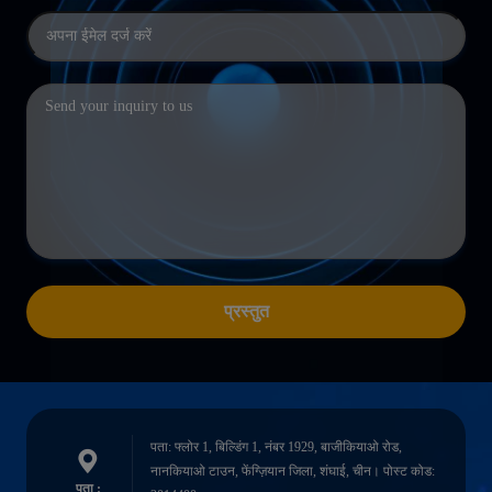
प्रस्तुत
पता: फ्लोर 1, बिल्डिंग 1, नंबर 1929, बाजीकियाओ रोड,
नानकियाओ टाउन, फेंग्ज़ियान जिला, शंघाई, चीन। पोस्ट कोड:
पता :