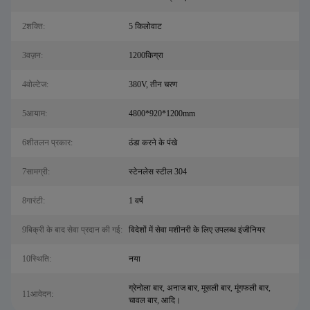
2शक्ति:
5 किलोवाट
3वज़न:
1200किग्रा
4वोल्टेज:
380V, तीन चरण
5आयाम:
4800*920*1200mm
6शीतलन प्रकार:
ठंडा करने के पंखे
7सामग्री:
स्टेनलेस स्टील 304
8गारंटी:
1 वर्ष
9बिक्री के बाद सेवा प्रदान की गई:
विदेशों में सेवा मशीनरी के लिए उपलब्ध इंजीनियर
10स्थिति:
नया
ग्रेनोला बार, अनाज बार, मूसली बार, मूंगफली बार,
11आवेदन:
चावल बार, आदि।