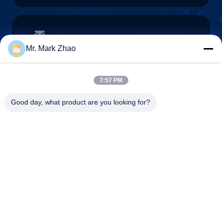
papaind@papamachine.com
ईमेल
Mr. Mark Zhao
7:57 PM
0086-13818681174
Good day, what product are you looking for?
फ़ोन :
Shanghai Papa Industrial Co.,LTD