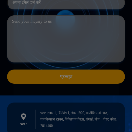
प्रस्तुत
पता: फ्लोर 1, बिल्डिंग 1, नंबर 1929, बाजीकियाओ रोड,
नानकियाओ टाउन, फेंग्ज़ियान जिला, शंघाई, चीन। पोस्ट कोड:
पता :
2014400