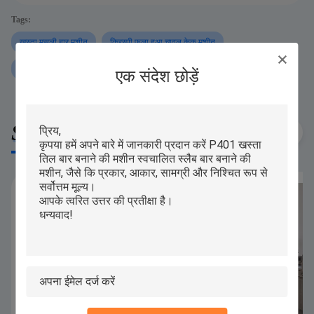
Tags:
खस्ता मूसली बार मशीन
क्रिस्पी फूला हुआ चावल केक मशीन
250 KG/H अनाज बार बनाने की मशीन
एक संदेश छोड़ें
Similar Products