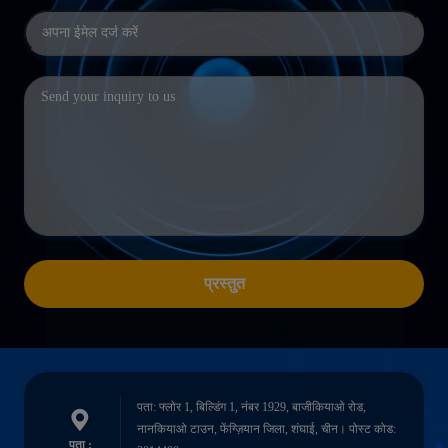
प्रस्तुत
पता: फ्लोर 1, बिल्डिंग 1, नंबर 1929, बाजीकियाओ रोड,
नानकियाओ टाउन, फेंग्ज़ियान जिला, शंघाई, चीन। पोस्ट कोड:
पता :