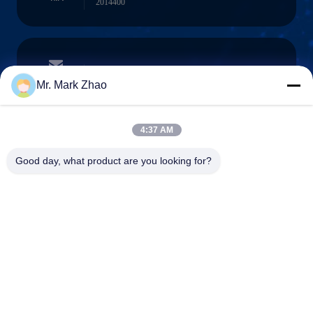
2014400
papaind@papamachine.com
ईमेल
Mr. Mark Zhao
4:37 AM
0086-13818681174
Good day, what product are you looking for?
फ़ोन :
Shanghai Papa Industrial Co.,LTD