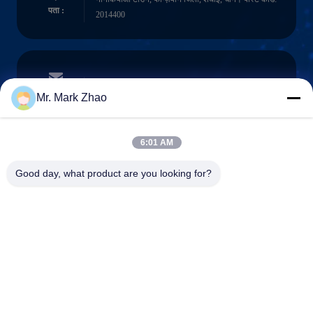
पता :
2014400
papaind@papamachine.com
ईमेल
Mr. Mark Zhao
6:01 AM
0086-13818681174
Good day, what product are you looking for?
फ़ोन :
Shanghai Papa Industrial Co.,LTD