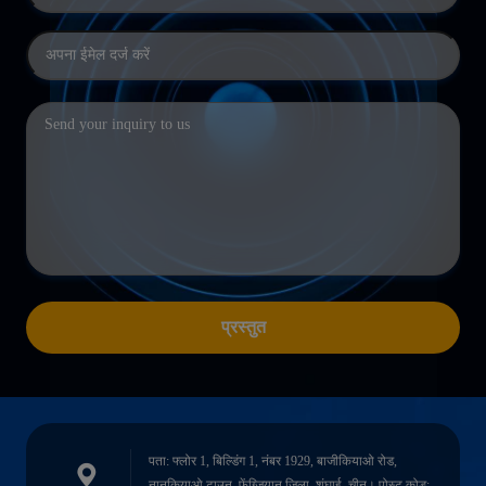
प्रस्तुत
पता: फ्लोर 1, बिल्डिंग 1, नंबर 1929, बाजीकियाओ रोड,
नानकियाओ टाउन, फेंग्ज़ियान जिला, शंघाई, चीन। पोस्ट कोड: