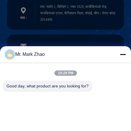
पता: फ्लोर 1, बिल्डिंग 1, नंबर 1929, बाजीकियाओ रोड,
नानकियाओ टाउन, फेंग्ज़ियान जिला, शंघाई, चीन। पोस्ट कोड:
पता :
2014400
papaind@papamachine.com
ईमेल
Mr. Mark Zhao
10:29 PM
0086-13818681174
Good day, what product are you looking for?
फ़ोन :
Shanghai Papa Industrial Co.,LTD