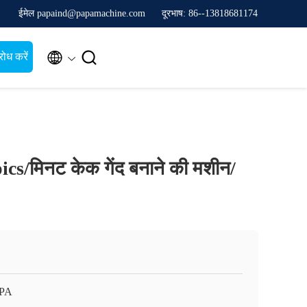
ईमेल papaind@papamachine.com
दूरभाष: 86--13818681174


ोध करें
pics/मिनट केक गेंद बनाने की मशीन/
APA