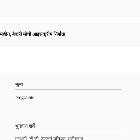
 मशीन
,
बेकरी मोची आइसक्रीम निर्माता
मूल्य
Negotiate
भुगतान शर्तें
एल/सी, टी/टी, वेस्टर्न यूनियन, मनीग्राम