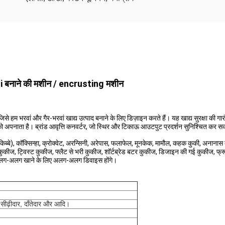
cini बनाने की मशीन / encrusting मशीन
े हम भरवां और गैर-भरवां खाद्य उत्पाद बनाने के लिए डिज़ाइन करते हैं। यह खाद्य सुरक्षा की गा
ो अपनाता है। ब्रांड आवृत्ति कनवर्टर, जो स्थिर और टिकाऊ आउटपुट प्रदर्शन सुनिश्चित कर स
 (किब्बे), कॉक्सिन्हा, क्रोक्वेट, अरन्सिनी, अरेपास, फलाफेल, मूनकेक, मामौल, कहक कुकी, अना
ीज, ट्विस्ट कुकीज, फ्लैट से भरी कुकीज, शॉर्टब्रेड बटर कुकीज, डिजाइन की गई कुकीज, फ्रूट बा
।और अलग-अलग खाने के लिए अलग-अलग डिवाइस होंगे।
, सीढ़ीदार, दाँतेदार और आदि।