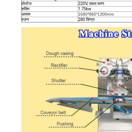
वोल्टेज
220V, एकल चरण
शक्ति
1.75kw
आयाम
1680*860*1300mm
वज़न
280 किग्रा