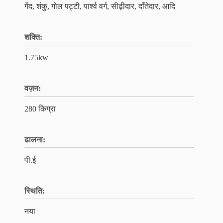
गेंद, शंकु, गोल पट्टी, पार्श्व वर्ग, सीढ़ीदार, दाँतेदार, आदि
शक्ति:
1.75kw
वज़न:
280 किग्रा
ढालना:
पी.ई
स्थि‍ति:
नया