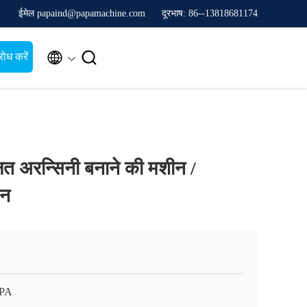
ईमेल papaind@papamachine.com
दूरभाष: 86--13818681174


ोध करें
लित अरन्सिनी बनाने की मशीन /
ीन
APA