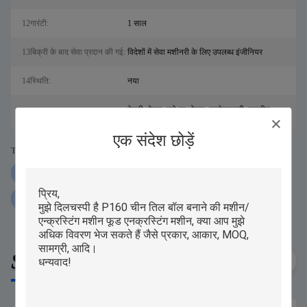
12गारंटी:
1 साल
13बिक्री के बाद सेवा प्रदान की गई:
विदेशों में सेवा मशीनरी के लिए उपलब्ध इंजीनियर
14स्थि‍ति:
नया
बेकरी भोजन, जमे हुए भोजन, कन्फेक्शनरी, नमकीन,
15आवेदन पत्र:
अन्य स्नैक्स
एक संदेश छोड़ें
Tags:
कोन ऑटोमैटिक एनक्रस्टिंग मशीन
ss304 ऑटोमैटिक एनक्रेस्टिंग मशीन
99 पीसीएस मिनट भरा कुकी बनाने की मशीन:
Similar Products