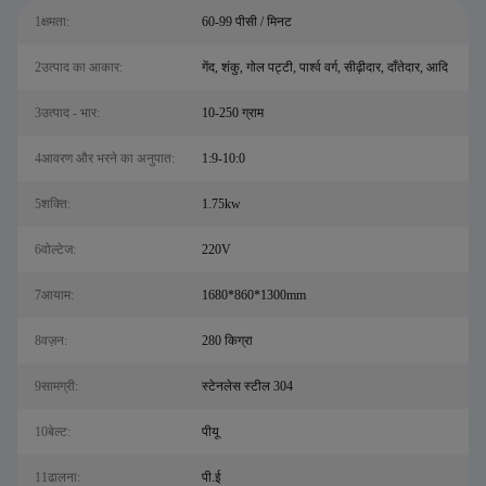
1क्षमता:
60-99 पीसी / मिनट
2उत्पाद का आकार:
गेंद, शंकु, गोल पट्टी, पार्श्व वर्ग, सीढ़ीदार, दाँतेदार, आदि
3उत्पाद - भार:
10-250 ग्राम
4आवरण और भरने का अनुपात:
1:9-10:0
5शक्ति:
1.75kw
6वोल्टेज:
220V
7आयाम:
1680*860*1300mm
8वज़न:
280 किग्रा
9सामग्री:
स्टेनलेस स्टील 304
10बेल्ट:
पीयू
11ढालना:
पी.ई