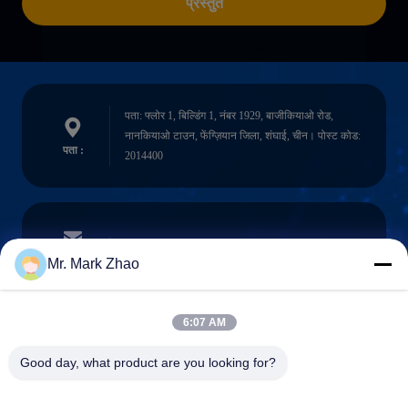
प्रस्तुत
पता: फ्लोर 1, बिल्डिंग 1, नंबर 1929, बाजीकियाओ रोड,
नानकियाओ टाउन, फेंग्ज़ियान जिला, शंघाई, चीन। पोस्ट कोड:
पता :
2014400
papaind@papamachine.com
ईमेल
Mr. Mark Zhao
6:07 AM
0086-13818681174
Good day, what product are you looking for?
फ़ोन :