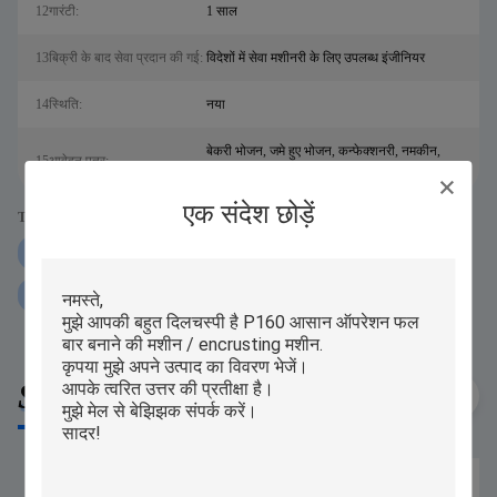
12गारंटी:
1 साल
13बिक्री के बाद सेवा प्रदान की गई:
विदेशों में सेवा मशीनरी के लिए उपलब्ध इंजीनियर
14स्थि‍ति:
नया
बेकरी भोजन, जमे हुए भोजन, कन्फेक्शनरी, नमकीन,
15आवेदन पत्र:
अन्य स्नैक्स
एक संदेश छोड़ें
Tags:
कोन ऑटोमैटिक एनक्रस्टिंग मशीन
ss304 ऑटोमैटिक एनक्रेस्टिंग मशीन
99 पीसीएस मिनट भरा कुकी बनाने की मशीन:
Similar Products