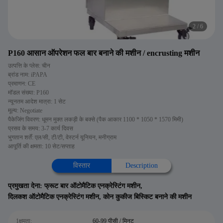
2
/
6
P160 आसान ऑपरेशन फल बार बनाने की मशीन / encrusting मशीन
उत्पत्ति के प्लेस: चीन
ब्रांड नाम: iPAPA
प्रमाणन: CE
मॉडल संख्या: P160
न्यूनतम आदेश मात्रा: 1 सेट
मूल्य: Negotiate
पैकेजिंग विवरण: धूमन मुक्त लकड़ी के बक्से (पैक आकार 1100 * 1050 * 1570 मिमी)
प्रसव के समय: 3-7 कार्य दिवस
भुगतान शर्तें: एल/सी, टी/टी, वेस्टर्न यूनियन, मनीग्राम
आपूर्ति की क्षमता: 10 सेट/सप्ताह
विस्तार
Description
प्रमुखता देना:
फ्रूट बार ऑटोमैटिक एनक्रेस्टिंग मशीन
,
दिलकश ऑटोमैटिक एनक्रेस्टिंग मशीन
,
कोन कुकीज बिस्किट बनाने की मशीन
1क्षमता:
60-99 पीसी / मिनट