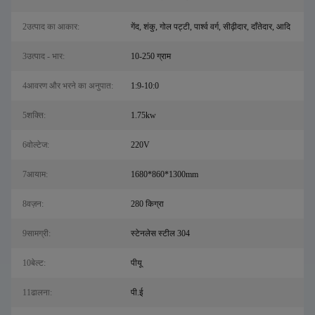
2उत्पाद का आकार:
गेंद, शंकु, गोल पट्टी, पार्श्व वर्ग, सीढ़ीदार, दाँतेदार, आदि
3उत्पाद - भार:
10-250 ग्राम
4आवरण और भरने का अनुपात:
1:9-10:0
5शक्ति:
1.75kw
6वोल्टेज:
220V
7आयाम:
1680*860*1300mm
8वज़न:
280 किग्रा
9सामग्री:
स्टेनलेस स्टील 304
10बेल्ट:
पीयू
11ढालना:
पी.ई