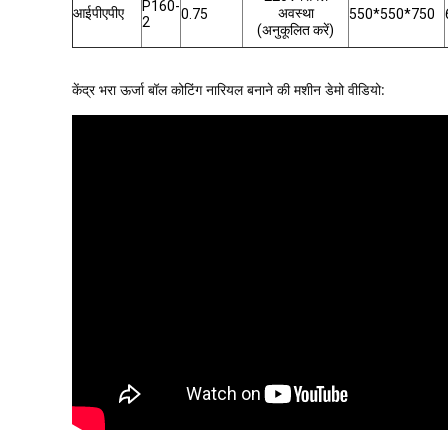
P160-
आईपीएपीए
अवस्था
0.75
550*550*750
2
(अनुकूलित करें)
केंद्र भरा ऊर्जा बॉल कोटिंग नारियल बनाने की मशीन डेमो वीडियो: