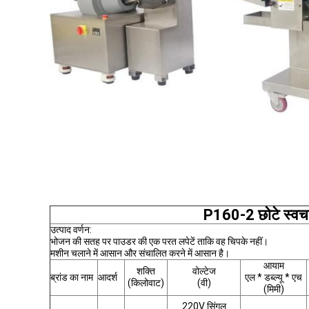
P160-2 छोटे स्वच
उत्पाद वर्णन:
भोजन की सतह पर पाउडर की एक परत लपेटें ताकि वह चिपके नहीं।
मशीन चलाने में आसान और संचालित करने में आसान है।
आयाम
शक्ति
वोल्टेज
ब्रांड का नाम
आदर्श
एल * डब्ल्यू * एच
(किलोवाट)
(वी)
(मिमी)
220V सिंगल