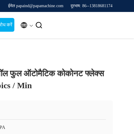
ईमेल papaind@papamachine.com
दूरभाष: 86--13818681174


ोध करें
मॉल फुल ऑटोमैटिक कोकोनट फ्लेक्स
pics / Min
APA