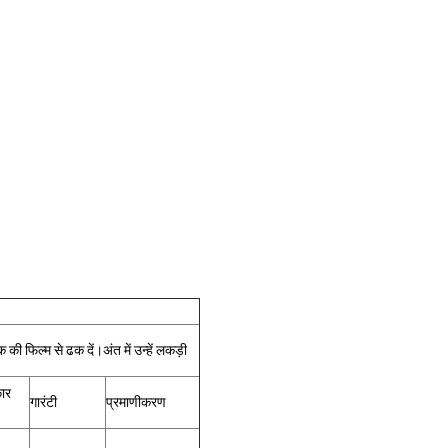
की फिल्म से ढक दें।अंत में उन्हें लकड़ी
ार
गारंटी
प्रमाणीकरण