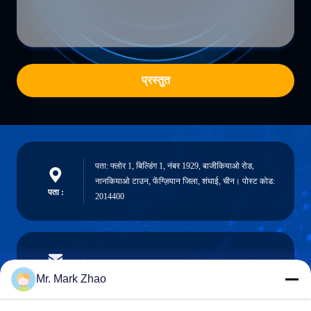
प्रस्तुत
पता: फ्लोर 1, बिल्डिंग 1, नंबर 1929, बाजीकियाओ रोड,
नानकियाओ टाउन, फेंग्ज़ियान जिला, शंघाई, चीन। पोस्ट कोड:
पता :
2014400
papaind@papamachine.com
ईमेल
Mr. Mark Zhao