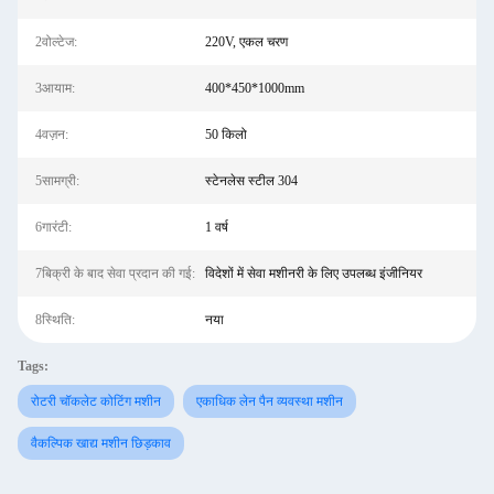
2वोल्टेज:
220V, एकल चरण
3आयाम:
400*450*1000mm
4वज़न:
50 किलो
5सामग्री:
स्टेनलेस स्टील 304
6गारंटी:
1 वर्ष
7बिक्री के बाद सेवा प्रदान की गई:
विदेशों में सेवा मशीनरी के लिए उपलब्ध इंजीनियर
8स्थिति:
नया
Tags:
रोटरी चॉकलेट कोटिंग मशीन
एकाधिक लेन पैन व्यवस्था मशीन
वैकल्पिक खाद्य मशीन छिड़काव