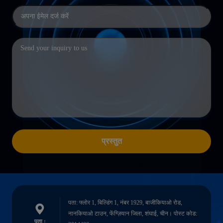
प्रस्तुत
पता: फ्लोर 1, बिल्डिंग 1, नंबर 1929, बाजीकियाओ रोड,
नानकियाओ टाउन, फेंग्ज़ियान जिला, शंघाई, चीन। पोस्ट कोड:
पता :