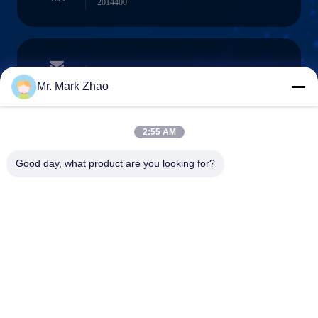
2014400
papaind@papamachine.com
ईमेल
Mr. Mark Zhao
2:55 AM
0086-13818681174
Good day, what product are you looking for?
फ़ोन :
Shanghai Papa Industrial Co.,LTD