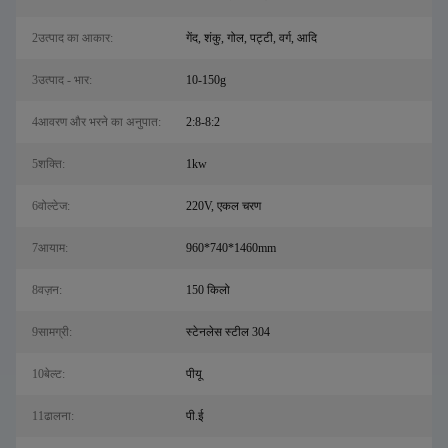
2उत्पाद का आकार:
गेंद, शंकु, गोल, पट्टी, वर्ग, आदि
3उत्पाद - भार:
10-150g
4आवरण और भरने का अनुपात:
2:8-8:2
5शक्ति:
1kw
6वोल्टेज:
220V, एकल चरण
7आयाम:
960*740*1460mm
8वज़न:
150 किलो
9सामग्री:
स्टेनलेस स्टील 304
10बेल्ट:
पीयू
11ढालना:
पी.ई