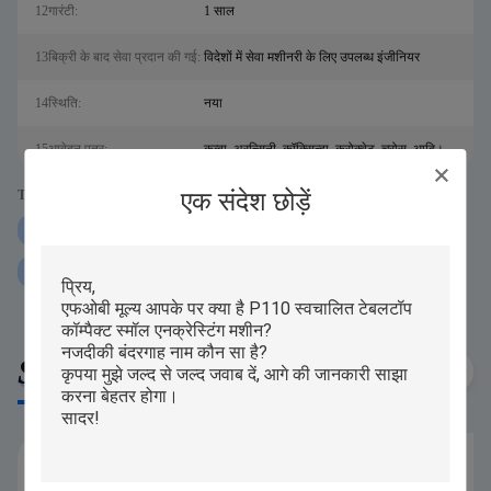
12गारंटी:
1 साल
13बिक्री के बाद सेवा प्रदान की गई:
विदेशों में सेवा मशीनरी के लिए उपलब्ध इंजीनियर
14स्थि‍ति:
नया
15आवेदन पत्र:
कुब्बा, अरन्सिनी, कॉक्सिन्हा, क्रोक्वेट, चुरोस, आदि।
एक संदेश छोड़ें
Tags:
कोन ऑटोमैटिक एनक्रस्टिंग मशीन
ss304 ऑटोमैटिक एनक्रेस्टिंग मशीन
99 पीसीएस मिनट भरा कुकी बनाने की मशीन:
Similar Products